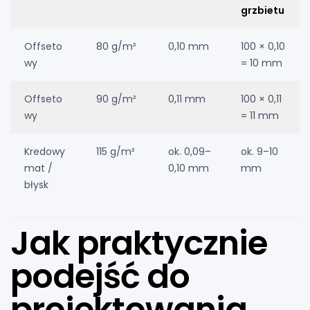
grzbietu
Offseto
80 g/m²
0,10 mm
100 × 0,10
wy
= 10 mm
Offseto
90 g/m²
0,11 mm
100 × 0,11
wy
= 11 mm
Kredowy
115 g/m²
ok. 0,09–
ok. 9–10
mat /
0,10 mm
mm
błysk
Jak praktycznie
podejść do
projektowania