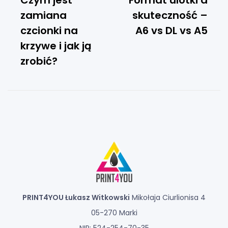
Czym jest
Format ulotki a
zamiana
skuteczność –
czcionki na
A6 vs DL vs A5
krzywe i jak ją
zrobić?
PRINT4YOU Łukasz Witkowski
Mikołaja Ciurlionisa 4
05-270 Marki