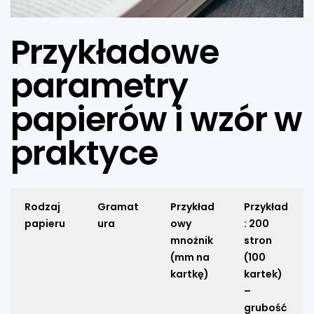
Przykładowe
parametry
papierów i wzór w
praktyce
Rodzaj
Gramat
Przykład
Przykład
papieru
ura
owy
: 200
mnożnik
stron
(mm na
(100
kartkę)
kartek)
–
grubość