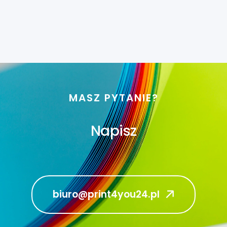
MASZ PYTANIE?
Napisz
biuro@print4you24.pl