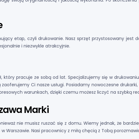
uwagę swoją oryginalnością i jakością wykonania. Po skończeniu
e
ujący etap, czyli drukowanie. Nasz sprzęt przystosowany jes
onalnie i niezwykle atrakcyjnie.
 który pracuje ze sobą od lat. Specjalizujemy się w drukowani
ą zaoferujemy Ci nasze usługi. Posiadamy nowoczesne drukark
presowych warunkach, dzięki czemu możesz liczyć na szybką real
zawa Marki
ieważ nie musisz ruszać się z domu. Wiemy jednak, że bardzie
w Warszawie. Nasi pracownicy z miłą chęcią z Tobą porozmawiaj