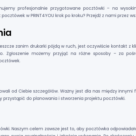
nujemy profesjonalnie przygotowane pocztówki – na wysokim
 pocztówek w PRINT4YOU krok po kroku? Przejdź z nami przez wsz
nia
szcze zanim drukarki pójdą w ruch, jest oczywiście kontakt z k
. Zgłoszenie możemy przyjąć na różne sposoby – za pośre
pocztówek.
ali od Ciebie szczegółów. Ważny jest dla nas między innymi fo
y przystąpić do planowania i stworzenia projektu pocztówki.
cztówki. Naszym celem zawsze jest to, aby pocztówka odpowi