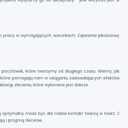
 projektu wysyłamy go do akceptacji – jeśli wszystko jest w
t do pracy w wymagających warunkach. Zapewnia jakościowy
u pocztówek, które tworzymy od długiego czasu. Wiemy, jak
i, które pomagają nam w osiąganiu zadowalających efektów
izację zlecenia, które wykonane jest dobrze.
j optymalny może być dla Ciebie kontakt twarzą w twarz. Z
ą i przyjmą zlecenie.