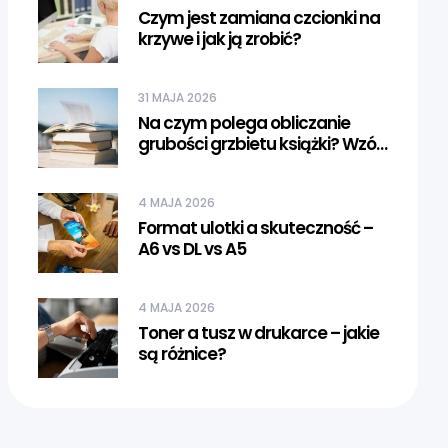
Czym jest zamiana czcionki na
krzywe i jak ją zrobić?
31 MAJA 2026
Na czym polega obliczanie
grubości grzbietu książki? Wzór i
najważniejsze informacje
4 MAJA 2026
Format ulotki a skuteczność –
A6 vs DL vs A5
4 MAJA 2026
Toner a tusz w drukarce – jakie
są różnice?